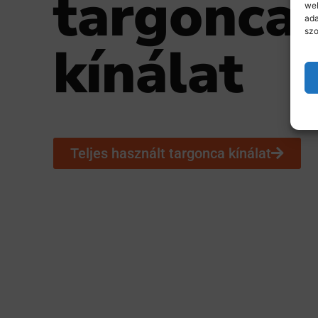
targonca
web
ada
szo
kínálat
Teljes használt targonca kínálat