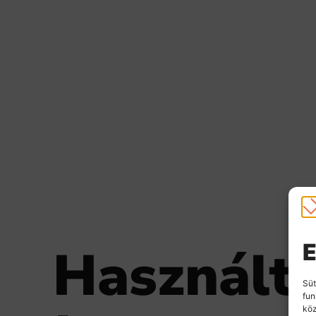
Használt
E
Süt
fun
köz