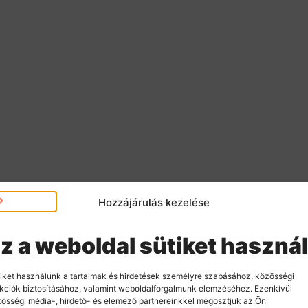
Hozzájárulás kezelése
z a weboldal sütiket használ
iket használunk a tartalmak és hirdetések személyre szabásához, közösségi
kciók biztosításához, valamint weboldalforgalmunk elemzéséhez. Ezenkívül
össégi média-, hirdető- és elemező partnereinkkel megosztjuk az Ön