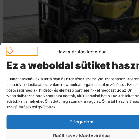
Hozzájárulás kezelése
Ez a weboldal sütiket hasz
Sütiket használunk a tartalmak és hirdetések személyre szabásához, közös
funkciók biztosításához, valamint weboldalforgalmunk elemzéséhez. Ezenkí
DAEWOO G25E-3
közösségi média-, hirdető- és elemező partnereinkkel megosztjuk az Ön
weboldalhasználatra vonatkozó adatait, akik kombinálhatják az adatokat m
adatokkal, amelyeket Ön adott meg számukra vagy az Ön által használt más
Ár: 3.490.000 Ft + Áfa
szolgáltatásokból gyűjtöttek.
3800 mm
Elfogadom
2500 kg
Beállítások Megtekintése
gázos