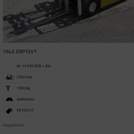
YALE ERP15VT
Ár: 14.990 EUR + Áfa
3360 mm
1500 kg
elektromos
PE153317
Megtekintés