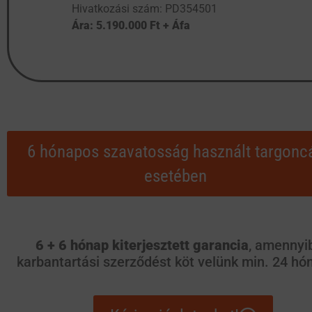
Hivatkozási szám: PD354501
Ára: 5.190.000 Ft + Áfa
6 hónapos szavatosság használt targonc
esetében
6 + 6 hónap kiterjesztett garancia
, amennyi
karbantartási szerződést köt velünk min. 24 hó