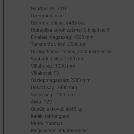
Gyártási év: 2016
Üzemmód: dízel
Üzemóra állása: 6488 óra
Hidraulika körök száma: 3, kiépítve: 3
Emelési magasság: 4500 mm
Teherbírás villán: 3500 kg
Oszlop típusa: triplex, szabademeléses
Szabademelés: 1500 mm
Villahossz: 1200 mm
Villakocsi: F3
Oszlopmagasság: 2280 mm
Hosszúság: 2800 mm
Szélesség: 1250 mm
Akku: 12V
Önsúly akkuval: 4845 kg
Kerék: tömör gumi
Motor: Yanmar
Kiegészítők: oldalmozgató