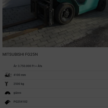
MITSUBISHI FG25N
Ár: 3.750.000 Ft + Áfa
4100 mm
2500 kg
gázos
PG254102