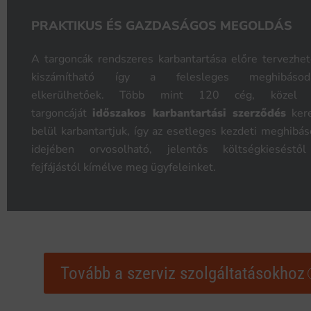
PRAKTIKUS ÉS GAZDASÁGOS MEGOLDÁS
A targoncák rendszeres karbantartása előre tervezhe
kiszámítható így a felesleges meghibásod
elkerülhetőek. Több mint 120 cég, közel
targoncáját
időszakos karbantartási szerződés
kere
belül karbantartjuk, így az esetleges kezdeti meghibá
idejében orvosolható, jelentős költségkieséstő
fejfájástól kímélve meg ügyfeleinket.
Tovább a szerviz szolgáltatásokhoz