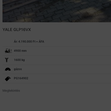
YALE GLP16VX
Ár: 4.190.000 Ft + ÁFA
4900 mm
1600 kg
gázos
PG164902
Megtekintés