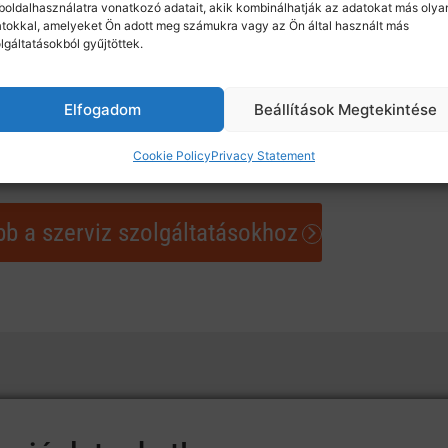
Több mint 120 cég, közel 40
oldalhasználatra vonatkozó adatait, akik kombinálhatják az adatokat más olya
tokkal, amelyeket Ön adott meg számukra vagy az Ön által használt más
karbantartási szerződés
keretein 
lgáltatásokból gyűjtöttek.
esetleges kezdeti meghibásodás ide
költségkieséstől és fejfájástól kímé
Elfogadom
Beállítások Megtekintése
Cookie Policy
Privacy Statement
b a szerviz szolgáltatásokhoz