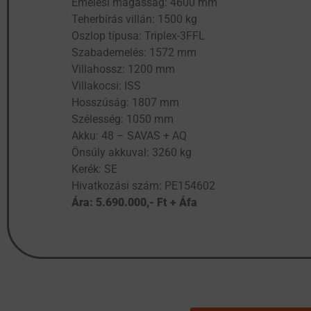
Emelési magasság: 4600 mm
Teherbírás villán: 1500 kg
Oszlop típusa: Triplex-3FFL
Szabademelés: 1572 mm
Villahossz: 1200 mm
Villakocsi: ISS
Hosszúság: 1807 mm
Szélesség: 1050 mm
Akku: 48 – SAVAS + AQ
Önsúly akkuval: 3260 kg
Kerék: SE
Hivatkozási szám: PE154602
Ára: 5.690.000,- Ft + Áfa