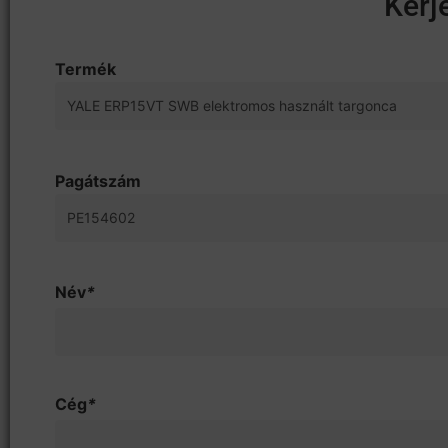
Kérj
Termék
Pagátszám
Név
*
Cég
*