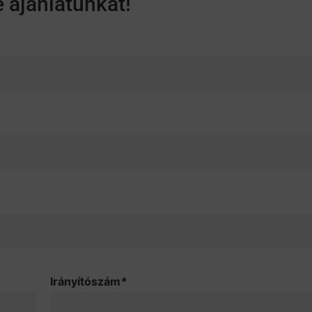
e ajánlatunkat!
Irányítószám
*