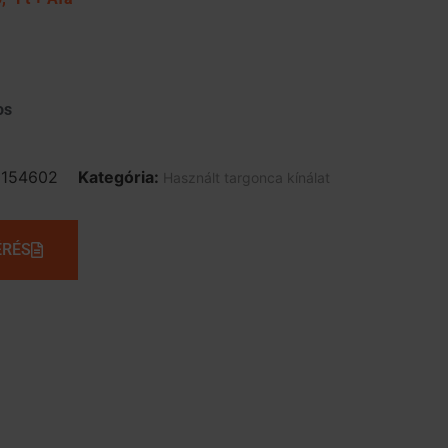
os
E154602
Kategória:
Használt targonca kínálat
ÉRÉS