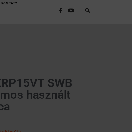
RGONCÁT?
ERP15VT SWB
omos használt
ca
,- Ft + Áfa