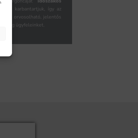
0 targoncáját
időszakos
n
belül karbantartjuk, így az
jében orvosolható, jelentős
lve meg ügyfeleinket.