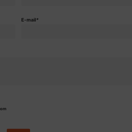
E-mail
*
dom