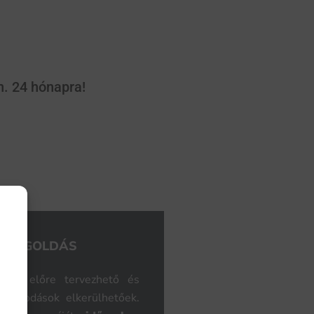
n. 24 hónapra!
S MEGOLDÁS
tása előre tervezhető és
hibásodások elkerülhetőek.