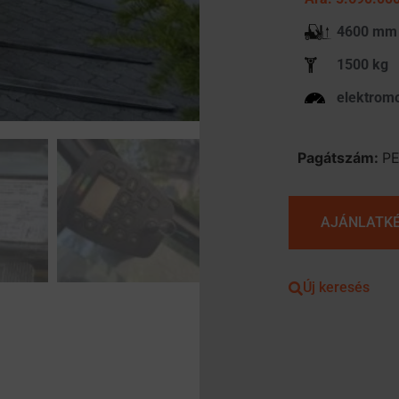
4600 mm
1500 kg
elektrom
Pagátszám:
P
AJÁNLATK
Új keresés