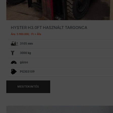
HYSTER H3.0FT HASZNÁLT TARGONCA
Ára: 5.900.000,- Ft + Áfa
3105 mm
3000 kg
gázos
PG303109
MEGTEKINTÉS