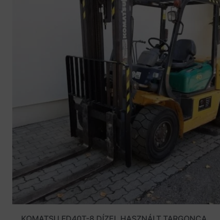
KOMATSU FD40T-8 DÍZEL HASZNÁLT TARGONCA