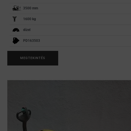
3500 mm
1600 kg
dízel
PD163503
MEGTEKINTÉS