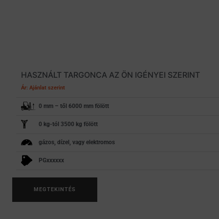
HASZNÁLT TARGONCA AZ ÖN IGÉNYEI SZERINT
Ár: Ajánlat szerint
0 mm – től 6000 mm fölött
0 kg-tól 3500 kg fölött
gázos, dízel, vagy elektromos
PGxxxxxx
MEGTEKINTÉS