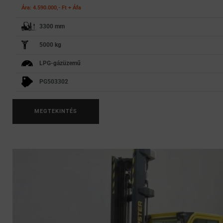
Ára: 4.590.000,- Ft + Áfa
3300 mm
5000 kg
LPG-gázüzemű
PG503302
MEGTEKINTÉS