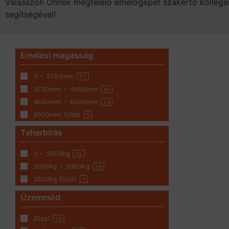
Válasszon Önnek megfelelő emelőgépet szakértő kollégá
segítségével!
Emelési magasság
0 – 3750mm
77
3750mm – 4650mm
40
4650mm – 6000mm
24
6000mm fölött
5
Teherbírás
0 – 2000kg
79
2000kg – 3500kg
59
3500kg fölött
7
Üzemmód
Dízel
15