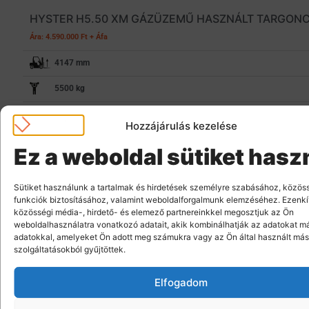
HYSTER H5.50 XM GÁZÜZEMŰ HASZNÁLT TARGON
Ára: 4.590.000 Ft + Áfa
4147 mm
5500 kg
gázüzemű
Hozzájárulás kezelése
PG554101
Ez a weboldal sütiket hasz
MEGTEKINTÉS
Sütiket használunk a tartalmak és hirdetések személyre szabásához, közös
funkciók biztosításához, valamint weboldalforgalmunk elemzéséhez. Ezenkí
közösségi média-, hirdető- és elemező partnereinkkel megosztjuk az Ön
weboldalhasználatra vonatkozó adatait, akik kombinálhatják az adatokat m
adatokkal, amelyeket Ön adott meg számukra vagy az Ön által használt más
szolgáltatásokból gyűjtöttek.
Elfogadom