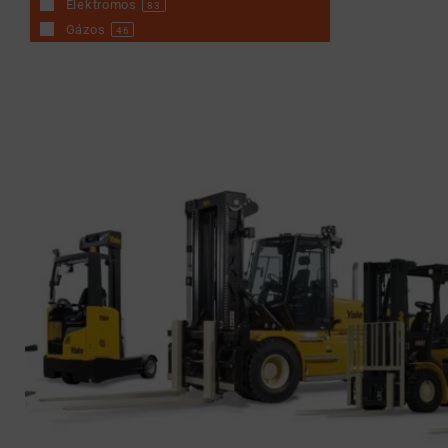
Elektromos
83
Gázos
46