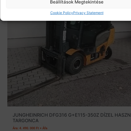
Beállítások Megtekintése
Cookie Policy
Privacy Statement
JUNGHEINRICH DFG316 G+E115-350Z DÍZEL HASZN
TARGONCA
Ára: 4. 490. 000 Ft + Áfa