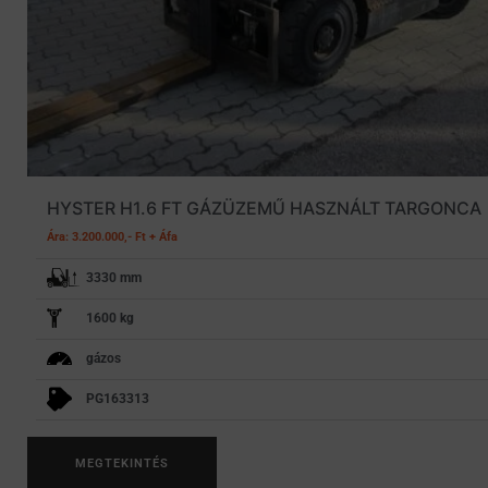
HYSTER H1.6 FT GÁZÜZEMŰ HASZNÁLT TARGONCA
Ára: 3.200.000,- Ft + Áfa
3330 mm
1600 kg
gázos
PG163313
MEGTEKINTÉS