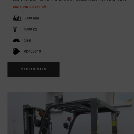
Ára: 4.790.000 Ft + Áfa
3300 mm
4000 kg
dízel
PD403310
MEGTEKINTÉS