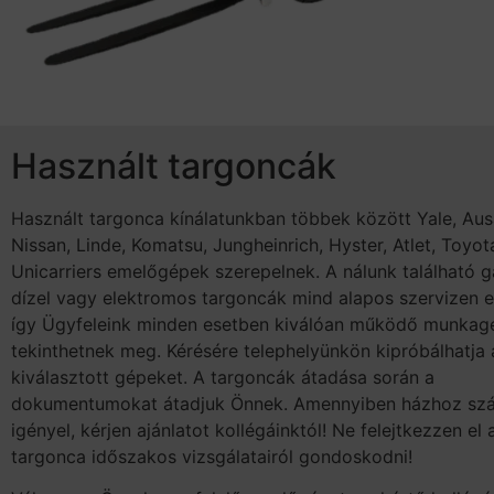
Használt targoncák
Használt targonca kínálatunkban többek között Yale, Aus
Nissan, Linde, Komatsu, Jungheinrich, Hyster, Atlet, Toyot
Unicarriers emelőgépek szerepelnek. A nálunk található g
dízel vagy elektromos targoncák mind alapos szervizen e
így Ügyfeleink minden esetben kiválóan működő munkag
tekinthetnek meg. Kérésére telephelyünkön kipróbálhatja 
kiválasztott gépeket. A targoncák átadása során a
dokumentumokat átadjuk Önnek. Amennyiben házhoz szál
igényel, kérjen ajánlatot kollégáinktól! Ne felejtkezzen el 
targonca időszakos vizsgálatairól gondoskodni!