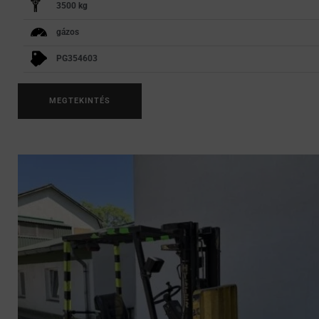
3500 kg
gázos
PG354603
MEGTEKINTÉS